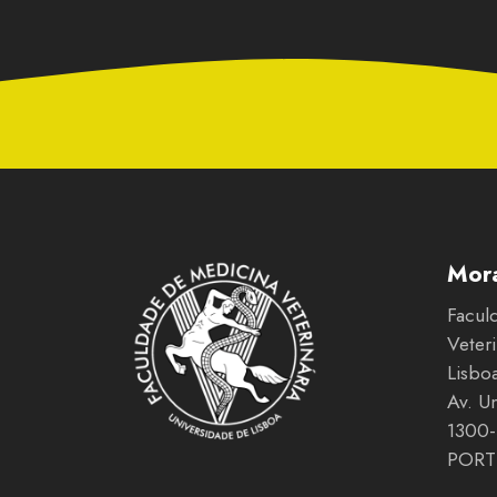
Mor
Facul
Veter
Lisbo
Av. U
1300-
PORT