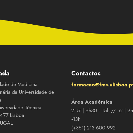
ada
Contactos
dade de Medicina
formacao@fmv.ulisboa.p
inária da Universidade de
a
Área Académica
niversidade Técnica
2ª-5ª | 9h30 - 15h // 6ª | 9
477 Lisboa
-13h
UGAL
(+351) 213 600 992