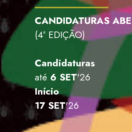
________
__
CANDIDATURAS ABE
(4ª EDIÇÃO)
Candidaturas
até
6 SET
'26
Início
17 SET
'26