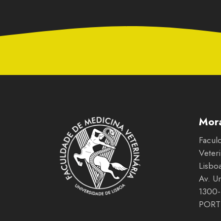
Mor
Facul
Veter
Lisbo
Av. U
1300-
PORT