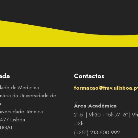
ada
Contactos
dade de Medicina
formacao@fmv.ulisboa.p
inária da Universidade de
a
Área Académica
niversidade Técnica
2ª-5ª | 9h30 - 15h // 6ª | 9
477 Lisboa
-13h
UGAL
(+351) 213 600 992